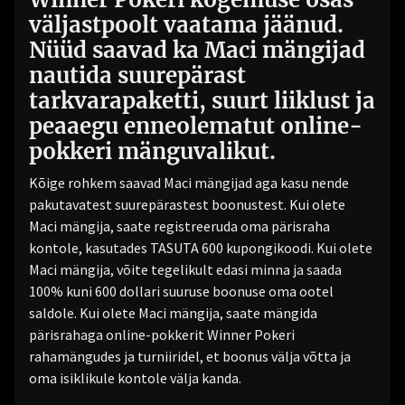
väljastpoolt vaatama jäänud.
Nüüd saavad ka Maci mängijad
nautida suurepärast
tarkvarapaketti, suurt liiklust ja
peaaegu enneolematut online-
pokkeri mänguvalikut.
Kõige rohkem saavad Maci mängijad aga kasu nende
pakutavatest suurepärastest boonustest. Kui olete
Maci mängija, saate registreeruda oma pärisraha
kontole, kasutades TASUTA 600 kupongikoodi. Kui olete
Maci mängija, võite tegelikult edasi minna ja saada
100% kuni 600 dollari suuruse boonuse oma ootel
saldole. Kui olete Maci mängija, saate mängida
pärisrahaga online-pokkerit Winner Pokeri
rahamängudes ja turniiridel, et boonus välja võtta ja
oma isiklikule kontole välja kanda.