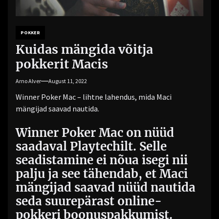
POKKER
Kuidas mängida võitja
pokkerit Macis
Arno Alver
August 11, 2022
Winner Poker Mac – lihtne lahendus, mida Maci
mängijad saavad nautida.
Winner Poker Mac on nüüd
saadaval Playtechilt. Selle
seadistamine ei nõua isegi nii
palju ja see tähendab, et Maci
mängijad saavad nüüd nautida
seda suurepärast online-
pokkeri boonuspakkumist.