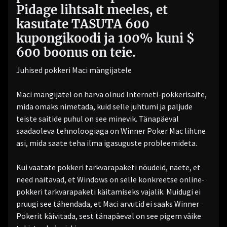
Pidage lihtsalt meeles, et
kasutate TASUTA 600
kupongikoodi ja 100% kuni $
600 boonus on teie.
Juhised pokkeri Maci mängijatele
Maci mängijatel on harva olnud Interneti-pokkerisaite,
mida omaks nimetada, kuid selle juhtumi ja paljude
teiste saitide puhul on see minevik. Tänapäeval
saadaoleva tehnoloogiaga on Winner Poker Mac lihtne
asi, mida saate teha ilma igasuguste probleemideta.
Kui vaatate pokkeri tarkvarapaketi nõudeid, näete, et
need näitavad, et Windows on selle konkreetse online-
pokkeri tarkvarapaketi käitamiseks vajalik. Muidugi ei
pruugi see tähendada, et Maci arvutid ei saaks Winner
Pokerit käivitada, sest tänapäeval on see pigem väike