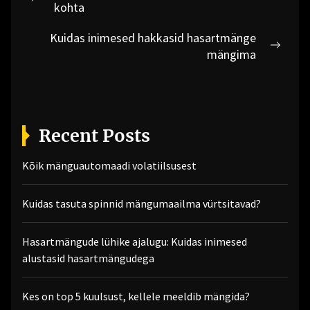
navigation
Previous
kohta
post:
Kuidas inimesed hakkasid hasartmänge
Next
mängima
post:
Recent Posts
Kõik mänguautomaadi volatiilsusest
Kuidas tasuta spinnid mängumaailma vürtsitavad?
Hasartmängude lühike ajalugu: Kuidas inimesed
alustasid hasartmängudega
Kes on top 5 kuulsust, kellele meeldib mängida?