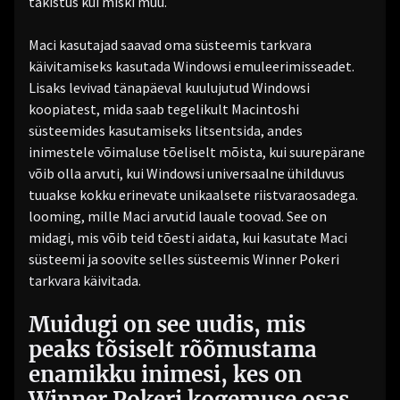
takistus kui miski muu.
Maci kasutajad saavad oma süsteemis tarkvara
käivitamiseks kasutada Windowsi emuleerimisseadet.
Lisaks levivad tänapäeval kuulujutud Windowsi
koopiatest, mida saab tegelikult Macintoshi
süsteemides kasutamiseks litsentsida, andes
inimestele võimaluse tõeliselt mõista, kui suurepärane
võib olla arvuti, kui Windowsi universaalne ühilduvus
tuuakse kokku erinevate unikaalsete riistvaraosadega.
looming, mille Maci arvutid lauale toovad. See on
midagi, mis võib teid tõesti aidata, kui kasutate Maci
süsteemi ja soovite selles süsteemis Winner Pokeri
tarkvara käivitada.
Muidugi on see uudis, mis
peaks tõsiselt rõõmustama
enamikku inimesi, kes on
Winner Pokeri kogemuse osas