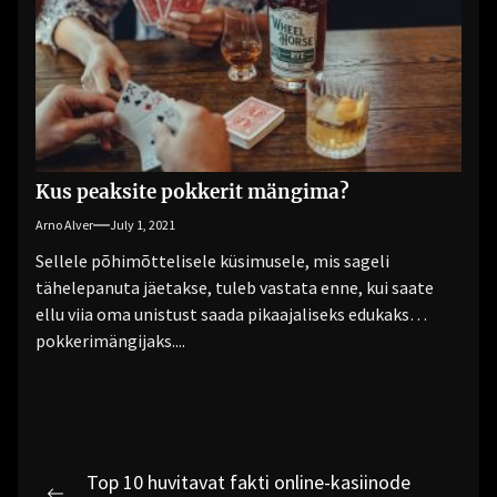
Kus peaksite pokkerit mängima?
Arno Alver
July 1, 2021
Sellele põhimõttelisele küsimusele, mis sageli
tähelepanuta jäetakse, tuleb vastata enne, kui saate
ellu viia oma unistust saada pikaajaliseks edukaks
pokkerimängijaks....
Post
Top 10 huvitavat fakti online-kasiinode