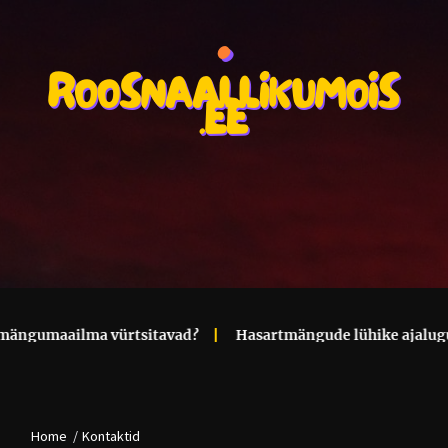
r
ngumaailma vürtsitavad?
Hasartmängude lühike ajalugu: K
Home
Kontaktid