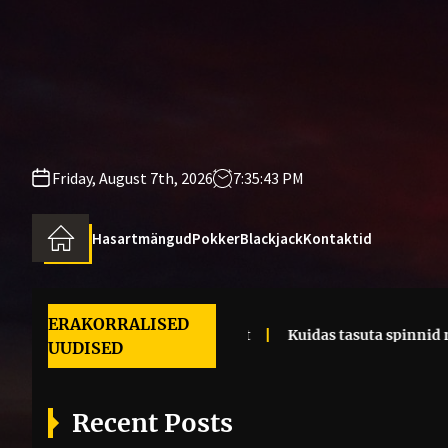
Skip
to
the
content
Friday, August 7th, 2026
7:35:43 PM
Hasartmängud
Pokker
Blackjack
Kontaktid
ERAKORRALISED
 mänguautomaadi volatiilsusest
Kuidas tasuta spinnid mä
UUDISED
Recent Posts